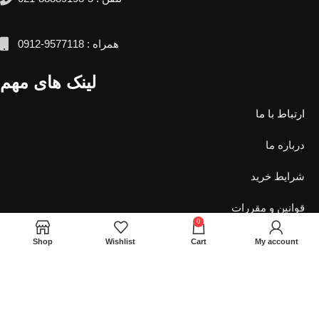
همراه : 9577118-0912
لینک های مهم
ارتباط با ما
درباره ما
شرایط خرید
قوانین و مقررات
0
حساب کاربری
Shop
Wishlist
Cart
My account
برند محصولات
کبالت