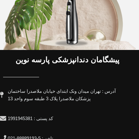
پیشگامان دندانپزشکی پارسه نوین
آدرس : تهران میدان ونک ابتدای خیابان ملاصدرا ساختمان
پزشکان ملاصدرا پلاک 3 طبقه سوم واحد 13
کد پستی : 1991945381
تلفن : 5-88889193-021