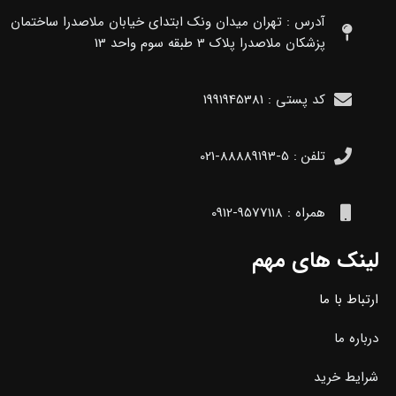
آدرس : تهران میدان ونک ابتدای خیابان ملاصدرا ساختمان
پزشکان ملاصدرا پلاک 3 طبقه سوم واحد 13
کد پستی : 1991945381
تلفن : 5-88889193-021
همراه : 9577118-0912
لینک های مهم
ارتباط با ما
درباره ما
شرایط خرید