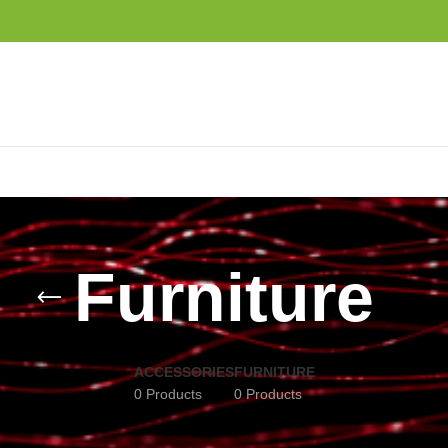
Furniture
ACCESSORIES
FURNITURE
0 Products
0 Products