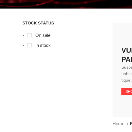
STOCK STATUS
On sale
In stock
VU
PA
Suspe
habit
tique.
SH
Home
F