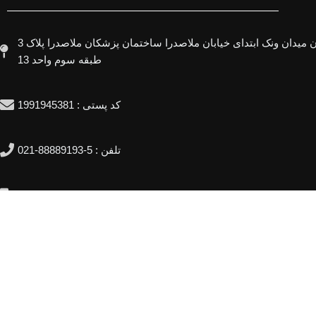
آدرس : تهران میدان ونک ابتدای خیابان ملاصدرا ساختمان پزشکان ملاصدرا پلاک 3
طبقه سوم واحد 13
کد پستی : 1991945381
تلفن : 5-88889193-021
همراه : 9577118-0912
Englisch
Deutsch