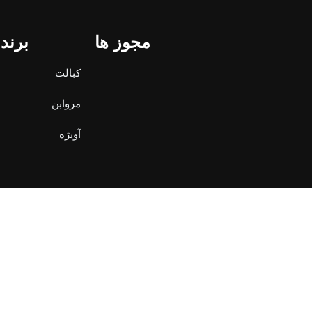
مجوز ها
برند
کبالت
مروابن
آویژه