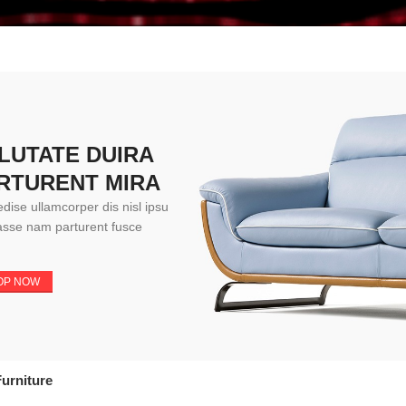
LUTATE DUIRA
RTURENT MIRA
dise ullamcorper dis nisl ipsu
asse nam parturent fusce
OP NOW
urniture